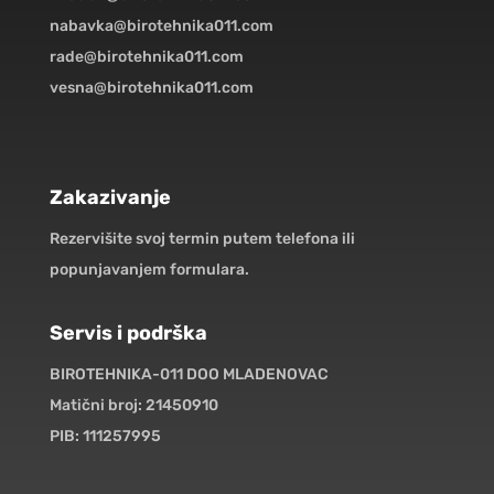
nabavka@birotehnika011.com
rade@birotehnika011.com
vesna@birotehnika011.com
Zakazivanje
Rezervišite svoj termin putem telefona ili
popunjavanjem formulara.
Servis i podrška
BIROTEHNIKA-011 DOO MLADENOVAC
Matični broj: 21450910
PIB: 111257995