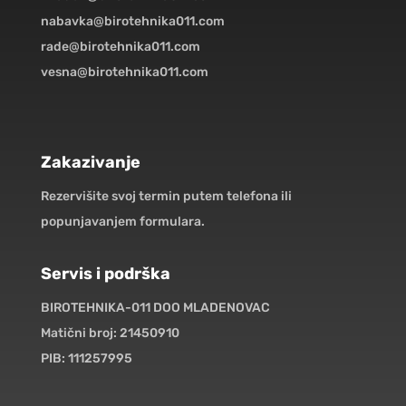
nabavka@birotehnika011.com
rade@birotehnika011.com
vesna@birotehnika011.com
Zakazivanje
Rezervišite svoj termin putem telefona ili
popunjavanjem formulara.
Servis i podrška
BIROTEHNIKA-011 DOO MLADENOVAC
Matični broj: 21450910
PIB: 111257995